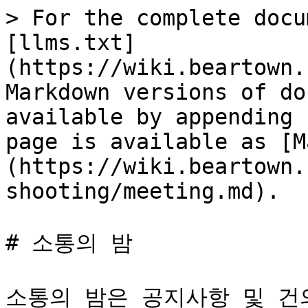
> For the complete docu
[llms.txt]
(https://wiki.beartown.
Markdown versions of do
available by appending 
page is available as [M
(https://wiki.beartown.
shooting/meeting.md).

# 소통의 밤

소통의 밤은 공지사항 및 건