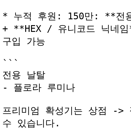
* 누적 후원: 150만: **전
+ **HEX / 유니코드 닉네임
구입 가능

```

전용 날탈

- 플로라 루미나

프리미엄 확성기는 상점 -> 
수 있습니다. 
