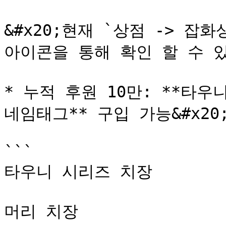
&#x20;현재 `상점 -> 잡
아이콘을 통해 확인 할 수 있
* 누적 후원 10만: **타우니
네임태그** 구입 가능&#x20;
```

타우니 시리즈 치장 

머리 치장
