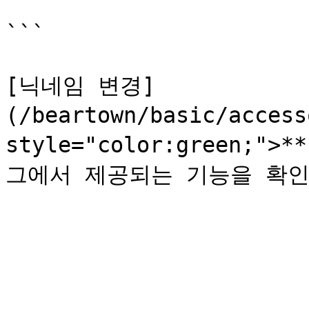
```

[닉네임 변경]
(/beartown/basic/access
style="color:green;">