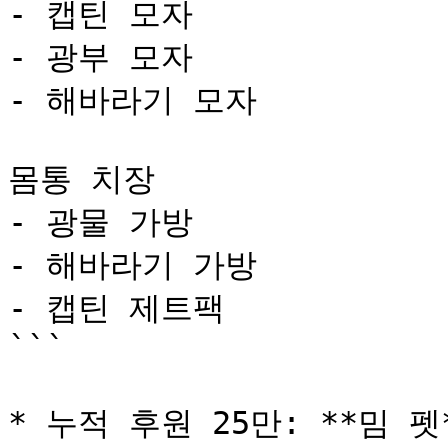
- 캡틴 모자 

- 광부 모자

- 해바라기 모자

몸통 치장 

- 광물 가방 

- 해바라기 가방

- 캡틴 제트팩 

```

* 누적 후원 25만: **밈 펫