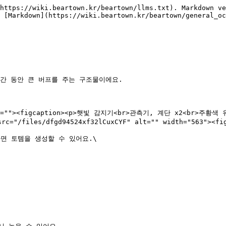
https://wiki.beartown.kr/beartown/llms.txt). Markdown ve
 [Markdown](https://wiki.beartown.kr/beartown/general_oc
짧은 시간 동안 큰 버프를 주는 구조물이에요.

ltO" alt=""><figcaption><p>햇빛 감지기<br>관측기, 계단 x2<b
="/files/dfgd94524xf32lCuxCYF" alt="" width="563"><figc
 토템을 생성할 수 있어요.\
