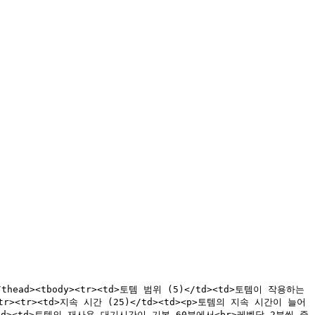
></thead><tbody><tr><td>토템 범위 (5)</td><td>토템이 작용하는 
r><tr><td>지속 시간 (25)</td><td><p>토템의 지속 시간이 늘어
0)</td><td>토템의 재사용 대기시간이 기본 60분에서<br>레벨당 2분씩 줄