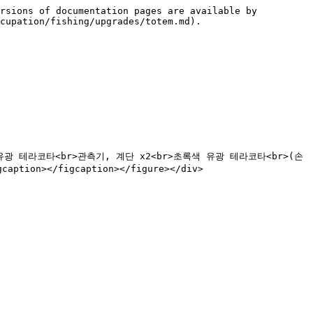
rsions of documentation pages are available by 
cupation/fishing/upgrades/totem.md).

r>주황색 유광 테라코타<br>관측기, 계단 x2<br>초록색 유광 테라코타<br>(손
aption></figcaption></figure></div>
