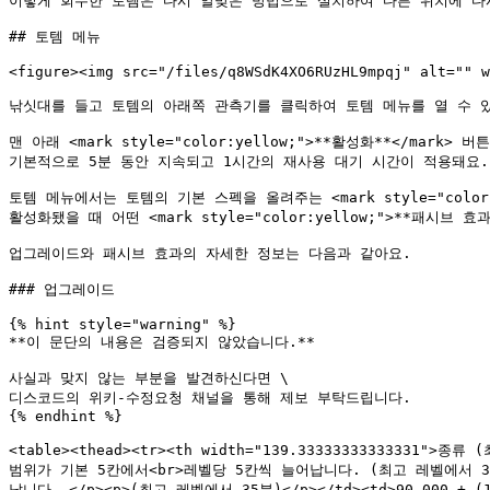
이렇게 회수한 토템은 다시 알맞은 방법으로 설치하여 다른 위치에 다시
## 토템 메뉴

<figure><img src="/files/q8WSdK4XO6RUzHL9mpqj" alt="" w
낚싯대를 들고 토템의 아래쪽 관측기를 클릭하여 토템 메뉴를 열 수 있
맨 아래 <mark style="color:yellow;">**활성화**</mar
기본적으로 5분 동안 지속되고 1시간의 재사용 대기 시간이 적용돼요.

토템 메뉴에서는 토템의 기본 스펙을 올려주는 <mark style="color:
활성화됐을 때 어떤 <mark style="color:yellow;">**패시브 
업그레이드와 패시브 효과의 자세한 정보는 다음과 같아요.

### 업그레이드

{% hint style="warning" %}

**이 문단의 내용은 검증되지 않았습니다.**

사실과 맞지 않는 부분을 발견하신다면 \

디스코드의 위키-수정요청 채널을 통해 제보 부탁드립니다.

{% endhint %}

<table><thead><tr><th width="139.33333333333331">종
범위가 기본 5칸에서<br>레벨당 5칸씩 늘어납니다. (최고 레벨에서 30칸)</
납니다. </p><p>(최고 레벨에서 35분)</p></td><td>90,000 +