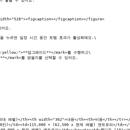
 놓을 수 있어요.

idth="528"><figcaption></figcaption></figure>

어요.

k> 버튼을 누르면 일정 시간 동안 토템 효과가 활성화돼요.\

yellow;">**업그레이드**</mark>를 수행하고\

효과**</mark>를 받을지를 선택할 수 있어요.

류 (최대 레벨)</th><th width="362">내용</th><th>비용</th></tr
td><td>115,000 + (62,500 x 현재 레벨) 엔트로피</td></t
 (100,000 x 현재 레벨) 엔트로피</td></tr><tr><td>쿨다운 (1