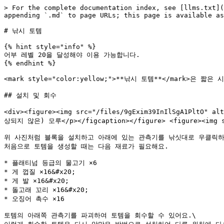
> For the complete documentation index, see [llms.txt](
appending `.md` to page URLs; this page is available as
# 낚시 토템

{% hint style="info" %}

어부 레벨 20을 달성해야 이용 가능합니다.

{% endhint %}

<mark style="color:yellow;">**낚시 토템**</mark>은 
## 설치 및 회수

<div><figure><img src="/files/9gExim39InIlSgA1P
상되지 않은) 모루</p></figcaption></figure> <figure><img src
위 사진처럼 블록을 설치하고 아래에 있는 관측기를 낚싯대로 우클릭하면
처음으로 토템을 생성할 때는 다음 재료가 필요해요.

* 플래티넘 등급의 물고기 ×6

* 게 껍질 ×16&#x20;

* 게 발 ×16&#x20;

* 돌고래 꼬리 ×16&#x20;

* 오징어 촉수 ×16

토템의 아래쪽 관측기를 파괴하여 토템을 회수할 수 있어요.\
