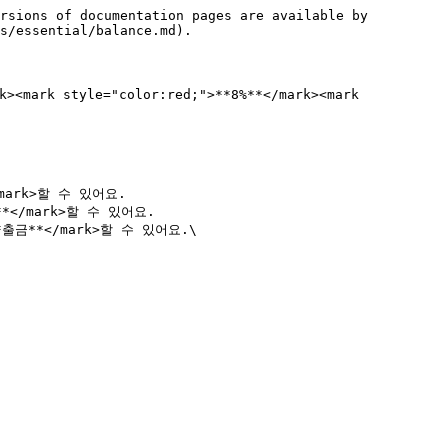
rsions of documentation pages are available by 
s/essential/balance.md).

<mark style="color:red;">**8%**</mark><mark 
/mark>할 수 있어요.

**</mark>할 수 있어요.

*출금**</mark>할 수 있어요.\
