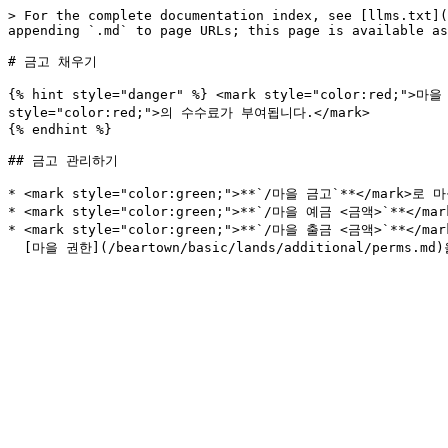
> For the complete documentation index, see [llms.txt](
appending `.md` to page URLs; this page is available as
# 금고 채우기

{% hint style="danger" %} <mark style="color:red;">마
style="color:red;">의 수수료가 부여됩니다.</mark>

{% endhint %}

## 금고 관리하기

* <mark style="color:green;">**`/마을 금고`**</mark>로
* <mark style="color:green;">**`/마을 예금 <금액>`**</m
* <mark style="color:green;">**`/마을 출금 <금액>`**</m