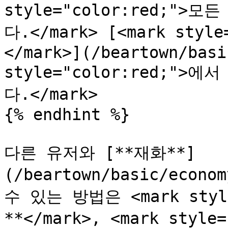
style="color:red;"
다.</mark> [<mark styl
</mark>](/beartown/basi
style="color:red;"
다.</mark>

{% endhint %}

다른 유저와 [**재화**]
(/beartown/basic/econ
수 있는 방법은 <mark styl
**</mark>, <mark style